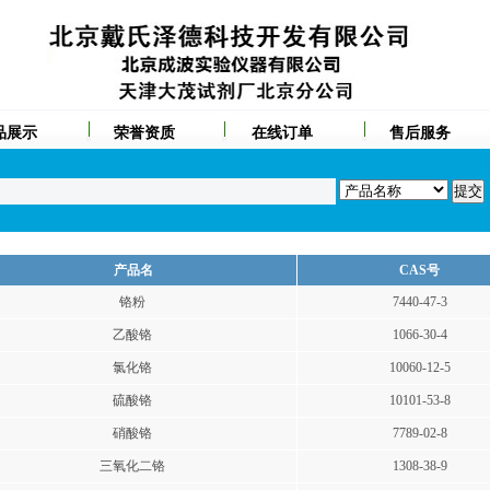
品展示
荣誉资质
在线订单
售后服务
产品名
CAS号
铬粉
7440-47-3
乙酸铬
1066-30-4
氯化铬
10060-12-5
硫酸铬
10101-53-8
硝酸铬
7789-02-8
三氧化二铬
1308-38-9