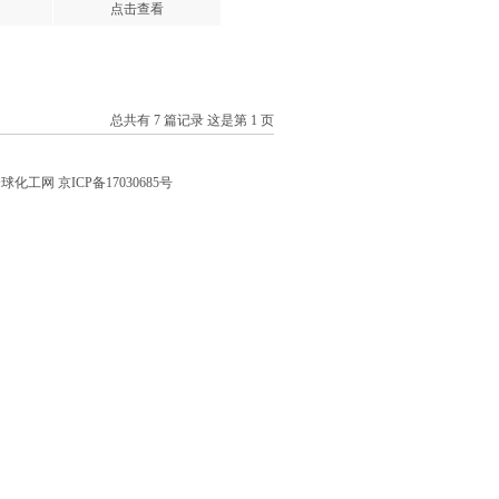
点击查看
总共有 7 篇记录 这是第 1 页
全球化工网
京ICP备17030685号